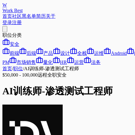
W
Work Best
首页
社区
黑名单
简历
关于
登录
注册
职位分类
安全
前端
后端
产品
设计
全栈
运维
Android
PM
市场销售
量化
HR
运营
法务
首页
/
职位
/
AI训练师-渗透测试工程师
$50,000 - 100,000
远程
全职
安全
AI训练师-渗透测试工程师