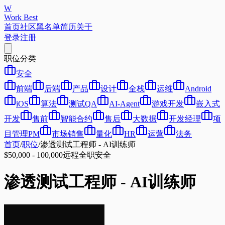
W
Work Best
首页
社区
黑名单
简历
关于
登录
注册
职位分类
安全
前端
后端
产品
设计
全栈
运维
Android
iOS
算法
测试QA
AI-Agent
游戏开发
嵌入式
开发
售前
智能合约
售后
大数据
开发经理
项
目管理PM
市场销售
量化
HR
运营
法务
首页
/
职位
/
渗透测试工程师 - AI训练师
$50,000 - 100,000
远程
全职
安全
渗透测试工程师 - AI训练师