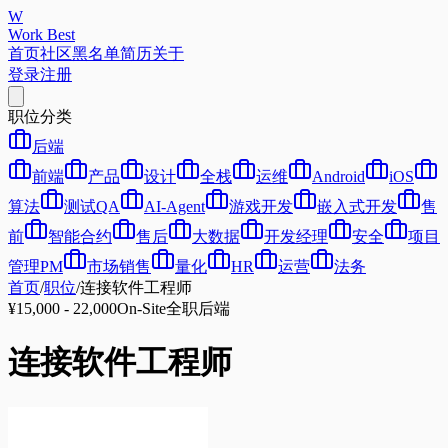
W
Work Best
首页
社区
黑名单
简历
关于
登录
注册
职位分类
后端
前端
产品
设计
全栈
运维
Android
iOS
算法
测试QA
AI-Agent
游戏开发
嵌入式开发
售
前
智能合约
售后
大数据
开发经理
安全
项目
管理PM
市场销售
量化
HR
运营
法务
首页
/
职位
/
连接软件工程师
¥15,000 - 22,000
On-Site
全职
后端
连接软件工程师