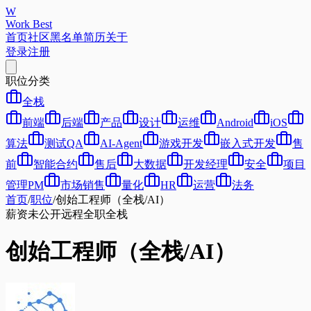
W
Work Best
首页
社区
黑名单
简历
关于
登录
注册
职位分类
全栈
前端
后端
产品
设计
运维
Android
iOS
算法
测试QA
AI-Agent
游戏开发
嵌入式开发
售
前
智能合约
售后
大数据
开发经理
安全
项目
管理PM
市场销售
量化
HR
运营
法务
首页
/
职位
/
创始工程师（全栈/AI）
薪资未公开
远程
全职
全栈
创始工程师（全栈/AI）