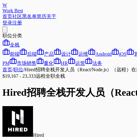
W
Work Best
首页
社区
黑名单
简历
关于
登录
注册
职位分类
全栈
前端
后端
产品
设计
运维
Android
iOS
PM
市场销售
量化
HR
运营
法务
首页
/
职位
/
Hired招聘全栈开发人员（React/Node.js）（远程）在美国 
$19,167 - 23,333
远程
全职
全栈
Hired招聘全栈开发人员（React/N
Hired