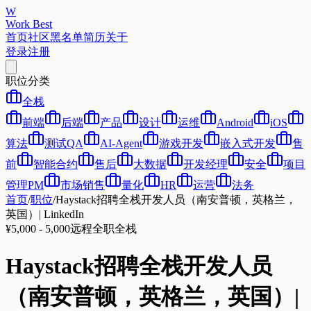
W
Work Best
首页
社区
黑名单
简历
关于
登录
注册
职位分类
全栈
前端
后端
产品
设计
运维
Android
iOS
算法
测试QA
AI-Agent
游戏开发
嵌入式开发
售
前
智能合约
售后
大数据
开发经理
安全
项目
管理PM
市场销售
量化
HR
运营
法务
首页
/
职位
/
Haystack招聘全栈开发人员（南安普顿，英格兰，
英国）| LinkedIn
¥5,000 - 5,000
远程
全职
全栈
Haystack招聘全栈开发人员
（南安普顿，英格兰，英国）|