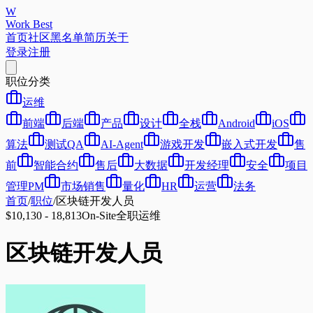
W
Work Best
首页
社区
黑名单
简历
关于
登录
注册
职位分类
运维
前端
后端
产品
设计
全栈
Android
iOS
算法
测试QA
AI-Agent
游戏开发
嵌入式开发
售
前
智能合约
售后
大数据
开发经理
安全
项目
管理PM
市场销售
量化
HR
运营
法务
首页
/
职位
/
区块链开发人员
$10,130 - 18,813
On-Site
全职
运维
区块链开发人员