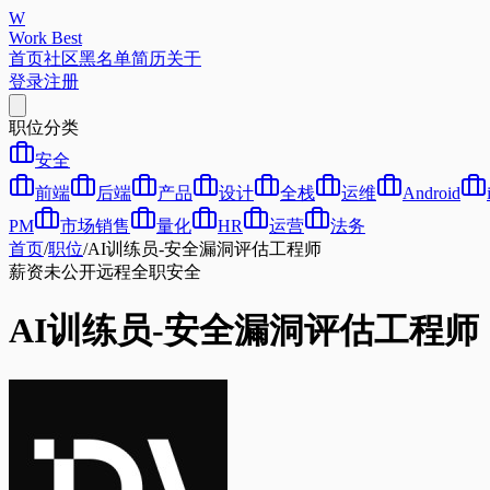
W
Work Best
首页
社区
黑名单
简历
关于
登录
注册
职位分类
安全
前端
后端
产品
设计
全栈
运维
Android
PM
市场销售
量化
HR
运营
法务
首页
/
职位
/
AI训练员-安全漏洞评估工程师
薪资未公开
远程
全职
安全
AI训练员-安全漏洞评估工程师