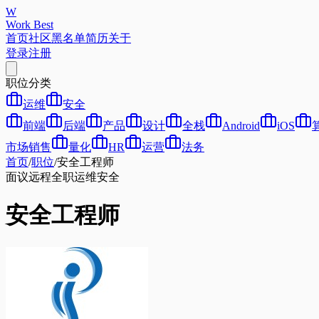
W
Work Best
首页
社区
黑名单
简历
关于
登录
注册
职位分类
运维
安全
前端
后端
产品
设计
全栈
Android
iOS
市场销售
量化
HR
运营
法务
首页
/
职位
/
安全工程师
面议
远程
全职
运维
安全
安全工程师