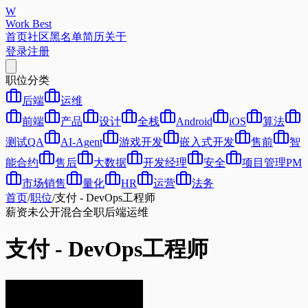
W
Work Best
首页
社区
黑名单
简历
关于
登录
注册
职位分类
后端
运维
前端
产品
设计
全栈
Android
iOS
算法
测试QA
AI-Agent
游戏开发
嵌入式开发
售前
智
能合约
售后
大数据
开发经理
安全
项目管理PM
市场销售
量化
HR
运营
法务
首页
/
职位
/
支付 - DevOps工程师
薪资未公开
混合
全职
后端
运维
支付 - DevOps工程师