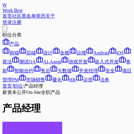
W
Work Best
首页
社区
黑名单
简历
关于
登录
注册
职位分类
产品
前端
后端
设计
全栈
运维
Android
iOS
算法
测试QA
AI-Agent
游戏开发
嵌入式开发
售
前
智能合约
售后
大数据
开发经理
安全
项目
管理PM
市场销售
量化
HR
运营
法务
首页
/
职位
/
产品经理
薪资未公开
On-Site
全职
产品
产品经理