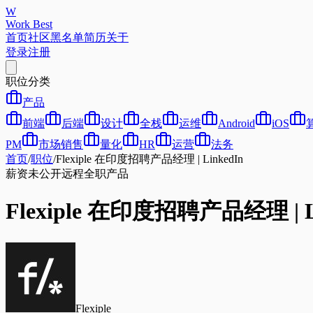
W
Work Best
首页
社区
黑名单
简历
关于
登录
注册
职位分类
产品
前端
后端
设计
全栈
运维
Android
iOS
PM
市场销售
量化
HR
运营
法务
首页
/
职位
/
Flexiple 在印度招聘产品经理 | LinkedIn
薪资未公开
远程
全职
产品
Flexiple 在印度招聘产品经理 | L
Flexiple