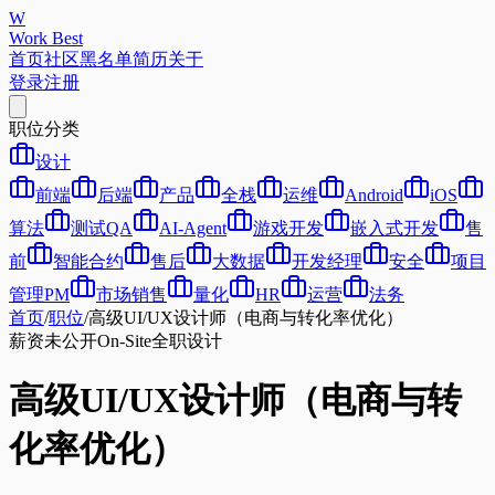
W
Work Best
首页
社区
黑名单
简历
关于
登录
注册
职位分类
设计
前端
后端
产品
全栈
运维
Android
iOS
算法
测试QA
AI-Agent
游戏开发
嵌入式开发
售
前
智能合约
售后
大数据
开发经理
安全
项目
管理PM
市场销售
量化
HR
运营
法务
首页
/
职位
/
高级UI/UX设计师（电商与转化率优化）
薪资未公开
On-Site
全职
设计
高级UI/UX设计师（电商与转
化率优化）