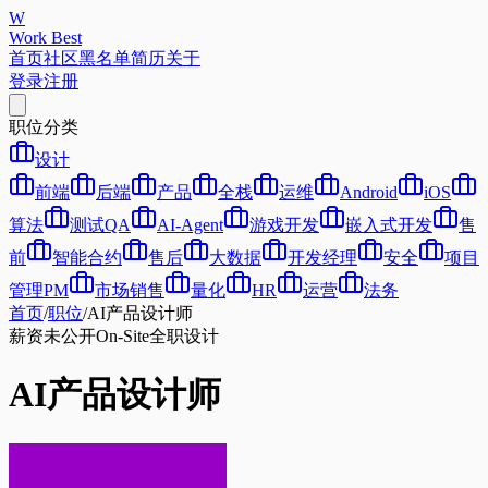
W
Work Best
首页
社区
黑名单
简历
关于
登录
注册
职位分类
设计
前端
后端
产品
全栈
运维
Android
iOS
算法
测试QA
AI-Agent
游戏开发
嵌入式开发
售
前
智能合约
售后
大数据
开发经理
安全
项目
管理PM
市场销售
量化
HR
运营
法务
首页
/
职位
/
AI产品设计师
薪资未公开
On-Site
全职
设计
AI产品设计师