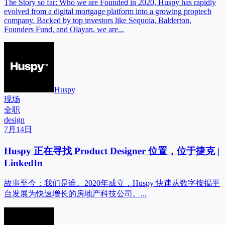
The Story so far: Who we are Founded in 2020, Huspy has rapidly
evolved from a digital mortgage platform into a growing proptech
company. Backed by top investors like Sequoia, Balderton,
Founders Fund, and Olayan, we are...
Huspy
现场
全职
design
7月14日
Huspy 正在寻找 Product Designer 位置，位于捷克 |
LinkedIn
故事至今：我们是谁。2020年成立，Huspy 快速从数字按揭平
台发展为快速增长的房地产科技公司。...