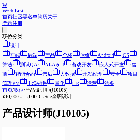
W
Work Best
首页
社区
黑名单
简历
关于
登录
注册
职位分类
设计
前端
后端
产品
全栈
运维
Android
iOS
算法
测试QA
AI-Agent
游戏开发
嵌入式开发
售
前
智能合约
售后
大数据
开发经理
安全
项目
管理PM
市场销售
量化
HR
运营
法务
首页
/
职位
/
产品设计师(J10105)
¥10,000 - 15,000
On-Site
全职
设计
产品设计师(J10105)