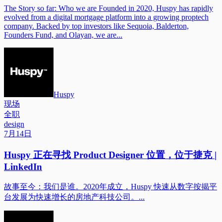
The Story so far: Who we are Founded in 2020, Huspy has rapidly
evolved from a digital mortgage platform into a growing proptech
company. Backed by top investors like Sequoia, Balderton,
Founders Fund, and Olayan, we are...
Huspy
现场
全职
design
7月14日
Huspy 正在寻找 Product Designer 位置，位于捷克 |
LinkedIn
故事至今：我们是谁。2020年成立，Huspy 快速从数字按揭平
台发展为快速增长的房地产科技公司。...