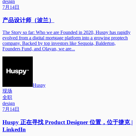
design
7月14日
产品设计师（波兰）
The Story so far: Who we are Founded in 2020, Huspy has rapidly
evolved from a digital mortgage platform into a growing proptech
company. Backed by top investors like Sequoia, Balderton,
Founders Fund, and Olayan, we are...
Huspy
现场
全职
design
7月14日
Huspy 正在寻找 Product Designer 位置，位于捷克 |
LinkedIn