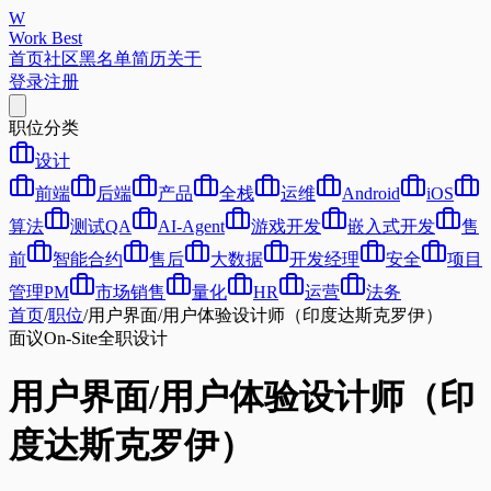
W
Work Best
首页
社区
黑名单
简历
关于
登录
注册
职位分类
设计
前端
后端
产品
全栈
运维
Android
iOS
算法
测试QA
AI-Agent
游戏开发
嵌入式开发
售
前
智能合约
售后
大数据
开发经理
安全
项目
管理PM
市场销售
量化
HR
运营
法务
首页
/
职位
/
用户界面/用户体验设计师（印度达斯克罗伊）
面议
On-Site
全职
设计
用户界面/用户体验设计师（印
度达斯克罗伊）