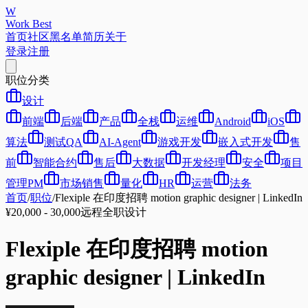
W
Work Best
首页
社区
黑名单
简历
关于
登录
注册
职位分类
设计
前端
后端
产品
全栈
运维
Android
iOS
算法
测试QA
AI-Agent
游戏开发
嵌入式开发
售
前
智能合约
售后
大数据
开发经理
安全
项目
管理PM
市场销售
量化
HR
运营
法务
首页
/
职位
/
Flexiple 在印度招聘 motion graphic designer | LinkedIn
¥20,000 - 30,000
远程
全职
设计
Flexiple 在印度招聘 motion
graphic designer | LinkedIn