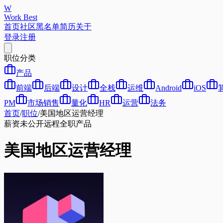
W
Work Best
首页
社区
黑名单
简历
关于
登录
注册
职位分类
产品
前端
后端
设计
全栈
运维
Android
iOS
PM
市场销售
量化
HR
运营
法务
首页
/
职位
/
美国地区运营经理
薪资未公开
远程
全职
产品
美国地区运营经理