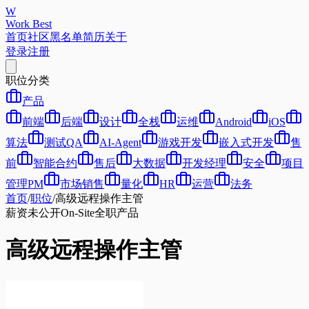
W
Work Best
首页
社区
黑名单
简历
关于
登录
注册
职位分类
产品
前端
后端
设计
全栈
运维
Android
iOS
算法
测试QA
AI-Agent
游戏开发
嵌入式开发
售
前
智能合约
售后
大数据
开发经理
安全
项目
管理PM
市场销售
量化
HR
运营
法务
首页
/
职位
/
高级远程操作主管
薪资未公开
On-Site
全职
产品
高级远程操作主管