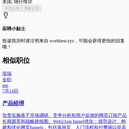
美国, 纳什维尔
关注公司
屏蔽公司
应聘小贴士
投递简历时请注明来自
workbest.xyz
，可能会获得更快的回复
哦！
相似职位
现场
全职
pm
7月14日
产品经理
负责实施基于市场调研、竞争分析和用户反馈的网页订阅产品
长期愿景和战略路线图。Web2App funnel优化：领导设计、构
建和优化网页funnels，包括落地页、入门流程和付费墙以提高