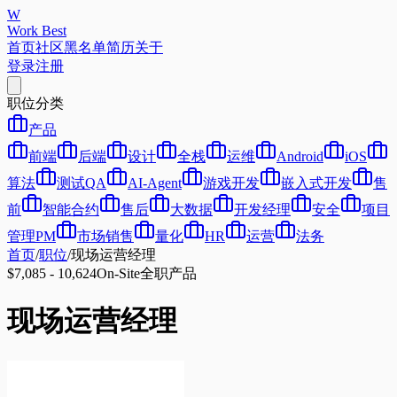
W
Work Best
首页
社区
黑名单
简历
关于
登录
注册
职位分类
产品
前端
后端
设计
全栈
运维
Android
iOS
算法
测试QA
AI-Agent
游戏开发
嵌入式开发
售
前
智能合约
售后
大数据
开发经理
安全
项目
管理PM
市场销售
量化
HR
运营
法务
首页
/
职位
/
现场运营经理
$7,085 - 10,624
On-Site
全职
产品
现场运营经理