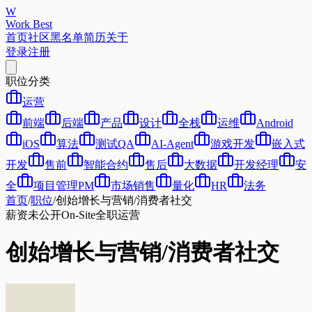
W
Work Best
首页
社区
黑名单
简历
关于
登录
注册
职位分类
运营
前端
后端
产品
设计
全栈
运维
Android
iOS
算法
测试QA
AI-Agent
游戏开发
嵌入式
开发
售前
智能合约
售后
大数据
开发经理
安
全
项目管理PM
市场销售
量化
HR
法务
首页
/
职位
/
创始增长与营销/消费者社交
薪资未公开
On-Site
全职
运营
创始增长与营销/消费者社交