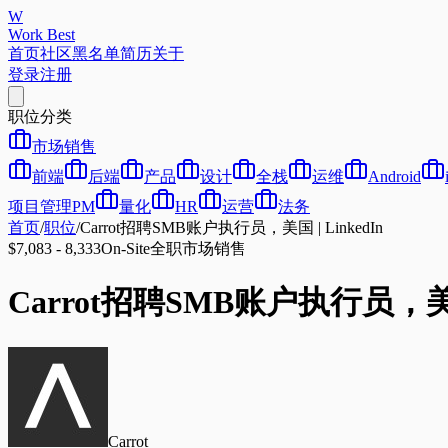
W
Work Best
首页
社区
黑名单
简历
关于
登录
注册
职位分类
市场销售
前端
后端
产品
设计
全栈
运维
Android
项目管理PM
量化
HR
运营
法务
首页
/
职位
/
Carrot招聘SMB账户执行员，美国 | LinkedIn
$7,083 - 8,333
On-Site
全职
市场销售
Carrot招聘SMB账户执行员，美国 
Carrot