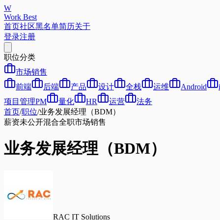
W
Work Best
首页
社区
黑名单
简历
关于
登录
注册
职位分类
市场销售
前端
后端
产品
设计
全栈
运维
Android
项目管理PM
量化
HR
运营
法务
首页
/
职位
/
业务发展经理（BDM）
薪资未公开
混合
全职
市场销售
业务发展经理（BDM）
RAC IT Solutions