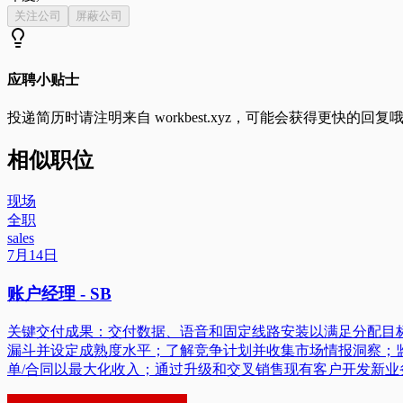
关注公司
屏蔽公司
应聘小贴士
投递简历时请注明来自
workbest.xyz
，可能会获得更快的回复
相似职位
现场
全职
sales
7月14日
账户经理 - SB
关键交付成果：交付数据、语音和固定线路安装以满足分配目
漏斗并设定成熟度水平；了解竞争计划并收集市场情报洞察；监控
单/合同以最大化收入；通过升级和交叉销售现有客户开发新