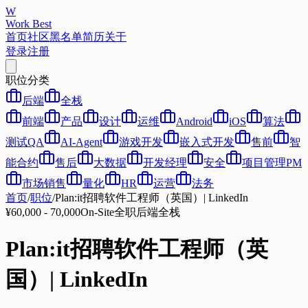
W
Work Best
首页
社区
黑名单
简历
关于
登录
注册
职位分类
后端
全栈
前端
产品
设计
运维
Android
iOS
算法
测试QA
AI-Agent
游戏开发
嵌入式开发
售前
智
能合约
售后
大数据
开发经理
安全
项目管理PM
市场销售
量化
HR
运营
法务
首页
/
职位
/
Plan:it招聘软件工程师（英国）| LinkedIn
¥60,000 - 70,000
On-Site
全职
后端
全栈
Plan:it招聘软件工程师（英
国）| LinkedIn