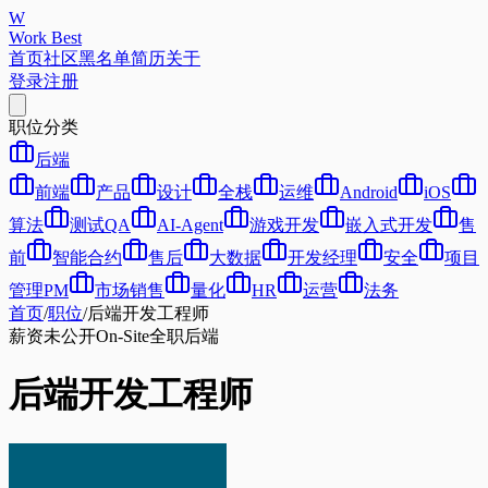
W
Work Best
首页
社区
黑名单
简历
关于
登录
注册
职位分类
后端
前端
产品
设计
全栈
运维
Android
iOS
算法
测试QA
AI-Agent
游戏开发
嵌入式开发
售
前
智能合约
售后
大数据
开发经理
安全
项目
管理PM
市场销售
量化
HR
运营
法务
首页
/
职位
/
后端开发工程师
薪资未公开
On-Site
全职
后端
后端开发工程师