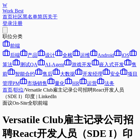
W
Work Best
首页
社区
黑名单
简历
关于
登录
注册
职位分类
前端
后端
产品
设计
全栈
运维
Android
iOS
算法
测试QA
AI-Agent
游戏开发
嵌入式开发
售
前
智能合约
售后
大数据
开发经理
安全
项目
管理PM
市场销售
量化
HR
运营
法务
首页
/
职位
/
Versatile Club雇主记录公司招聘React开发人员
（SDE I）印度 | LinkedIn
面议
On-Site
全职
前端
Versatile Club雇主记录公司招
聘React开发人员（SDE I）印