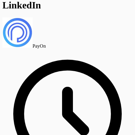
LinkedIn
PayOn