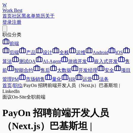
W
Work Best
首页
社区
黑名单
简历
关于
登录
注册
职位分类
前端
后端
产品
设计
全栈
运维
Android
iOS
算法
测试QA
AI-Agent
游戏开发
嵌入式开发
售
前
智能合约
售后
大数据
开发经理
安全
项目
管理PM
市场销售
量化
HR
运营
法务
首页
/
职位
/
PayOn 招聘前端开发人员（Next.js）巴基斯坦 |
LinkedIn
面议
On-Site
全职
前端
PayOn 招聘前端开发人员
（Next.js）巴基斯坦 |