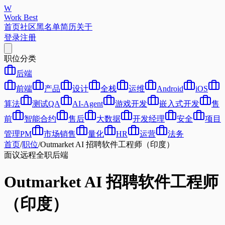
W
Work Best
首页
社区
黑名单
简历
关于
登录
注册
职位分类
后端
前端
产品
设计
全栈
运维
Android
iOS
算法
测试QA
AI-Agent
游戏开发
嵌入式开发
售
前
智能合约
售后
大数据
开发经理
安全
项目
管理PM
市场销售
量化
HR
运营
法务
首页
/
职位
/
Outmarket AI 招聘软件工程师（印度）
面议
远程
全职
后端
Outmarket AI 招聘软件工程师
（印度）