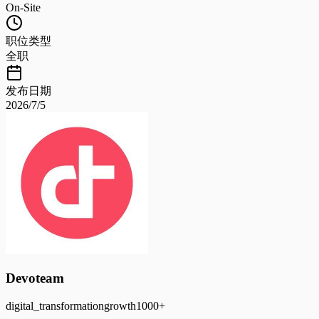
On-Site
职位类型
全职
发布日期
2026/7/5
Devoteam
digital_transformation
growth
1000+