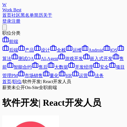
W
Work Best
首页
社区
黑名单
简历
关于
登录
注册
职位分类
前端
后端
产品
设计
全栈
运维
Android
iOS
算法
测试QA
AI-Agent
游戏开发
嵌入式开发
售
前
智能合约
售后
大数据
开发经理
安全
项目
管理PM
市场销售
量化
HR
运营
法务
首页
/
职位
/
软件开发| React开发人员
薪资未公开
On-Site
全职
前端
软件开发| React开发人员