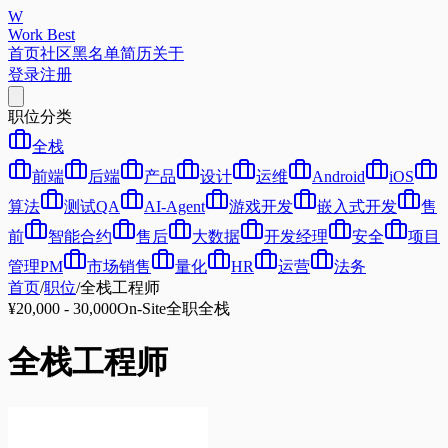
W
Work Best
首页
社区
黑名单
简历
关于
登录
注册
职位分类
全栈
前端
后端
产品
设计
运维
Android
iOS
算法
测试QA
AI-Agent
游戏开发
嵌入式开发
售
前
智能合约
售后
大数据
开发经理
安全
项目
管理PM
市场销售
量化
HR
运营
法务
首页
/
职位
/
全栈工程师
¥20,000 - 30,000
On-Site
全职
全栈
全栈工程师