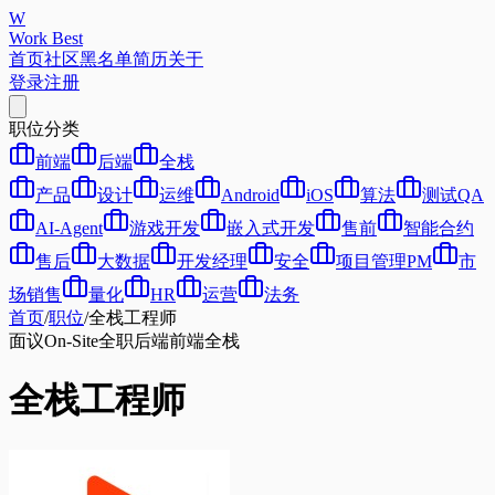
W
Work Best
首页
社区
黑名单
简历
关于
登录
注册
职位分类
前端
后端
全栈
产品
设计
运维
Android
iOS
算法
测试QA
AI-Agent
游戏开发
嵌入式开发
售前
智能合约
售后
大数据
开发经理
安全
项目管理PM
市
场销售
量化
HR
运营
法务
首页
/
职位
/
全栈工程师
面议
On-Site
全职
后端
前端
全栈
全栈工程师