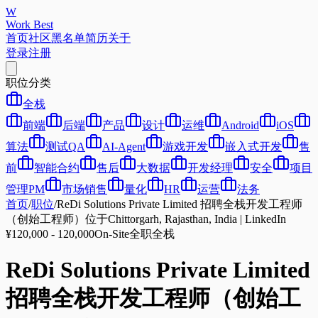
W
Work Best
首页
社区
黑名单
简历
关于
登录
注册
职位分类
全栈
前端
后端
产品
设计
运维
Android
iOS
算法
测试QA
AI-Agent
游戏开发
嵌入式开发
售
前
智能合约
售后
大数据
开发经理
安全
项目
管理PM
市场销售
量化
HR
运营
法务
首页
/
职位
/
ReDi Solutions Private Limited 招聘全栈开发工程师
（创始工程师）位于Chittorgarh, Rajasthan, India | LinkedIn
¥120,000 - 120,000
On-Site
全职
全栈
ReDi Solutions Private Limited
招聘全栈开发工程师（创始工