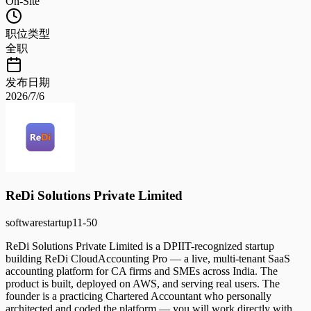
On-Site
职位类型
全职
发布日期
2026/7/6
ReDi Solutions Private Limited
software
startup
11-50
ReDi Solutions Private Limited is a DPIIT-recognized startup
building ReDi CloudAccounting Pro — a live, multi-tenant SaaS
accounting platform for CA firms and SMEs across India. The
product is built, deployed on AWS, and serving real users. The
founder is a practicing Chartered Accountant who personally
architected and coded the platform — you will work directly with