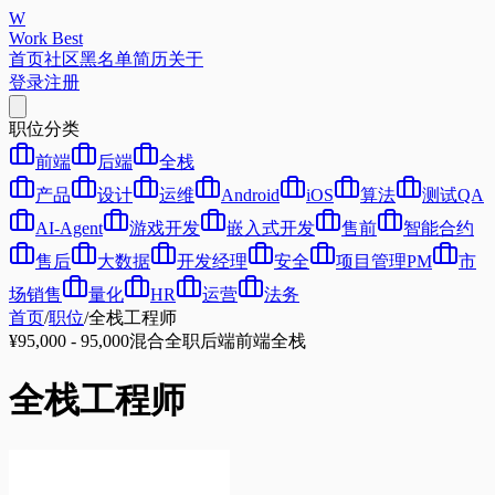
W
Work Best
首页
社区
黑名单
简历
关于
登录
注册
职位分类
前端
后端
全栈
产品
设计
运维
Android
iOS
算法
测试QA
AI-Agent
游戏开发
嵌入式开发
售前
智能合约
售后
大数据
开发经理
安全
项目管理PM
市
场销售
量化
HR
运营
法务
首页
/
职位
/
全栈工程师
¥95,000 - 95,000
混合
全职
后端
前端
全栈
全栈工程师