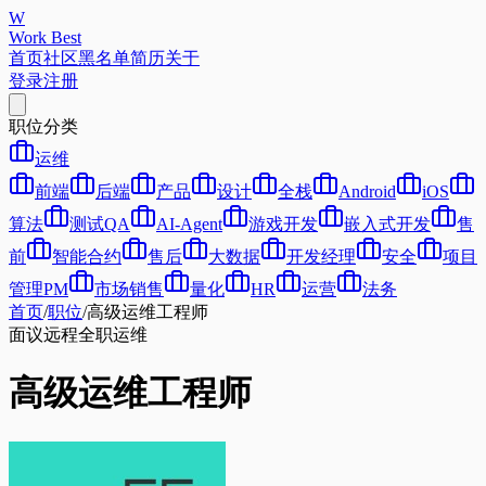
W
Work Best
首页
社区
黑名单
简历
关于
登录
注册
职位分类
运维
前端
后端
产品
设计
全栈
Android
iOS
算法
测试QA
AI-Agent
游戏开发
嵌入式开发
售
前
智能合约
售后
大数据
开发经理
安全
项目
管理PM
市场销售
量化
HR
运营
法务
首页
/
职位
/
高级运维工程师
面议
远程
全职
运维
高级运维工程师