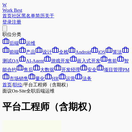
W
Work Best
首页
社区
黑名单
简历
关于
登录
注册
职位分类
后端
运维
前端
产品
设计
全栈
Android
iOS
算法
测试QA
AI-Agent
游戏开发
嵌入式开发
售前
智
能合约
售后
大数据
开发经理
安全
项目管理PM
市场销售
量化
HR
运营
法务
首页
/
职位
/
平台工程师（含期权）
面议
On-Site
全职
后端
运维
平台工程师（含期权）