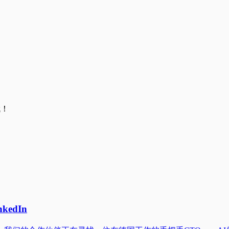
哦！
kedIn