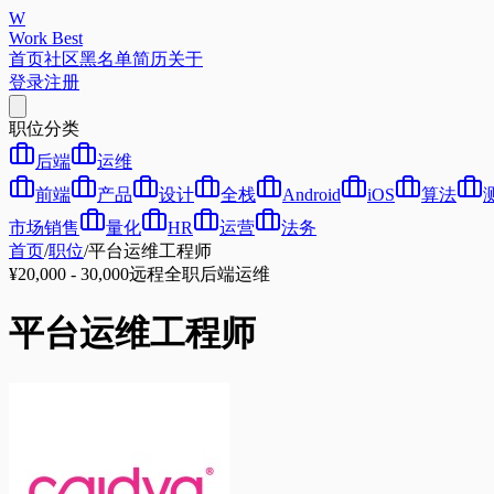
W
Work Best
首页
社区
黑名单
简历
关于
登录
注册
职位分类
后端
运维
前端
产品
设计
全栈
Android
iOS
算法
市场销售
量化
HR
运营
法务
首页
/
职位
/
平台运维工程师
¥20,000 - 30,000
远程
全职
后端
运维
平台运维工程师