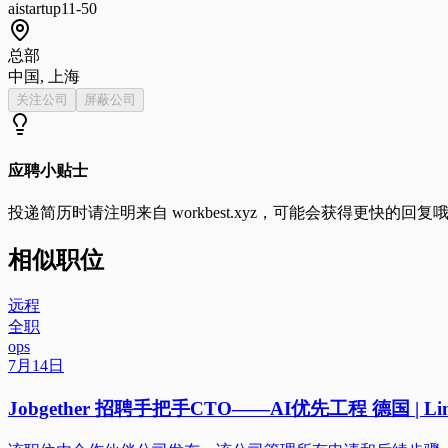
ai
startup
11-50
总部
中国, 上海
关注公司
屏蔽公司
应聘小贴士
投递简历时请注明来自
workbest.xyz
，可能会获得更快的回复
相似职位
远程
全职
ops
7月14日
Jobgether 招聘手把手CTO——AI优先工程 德国 | Lin