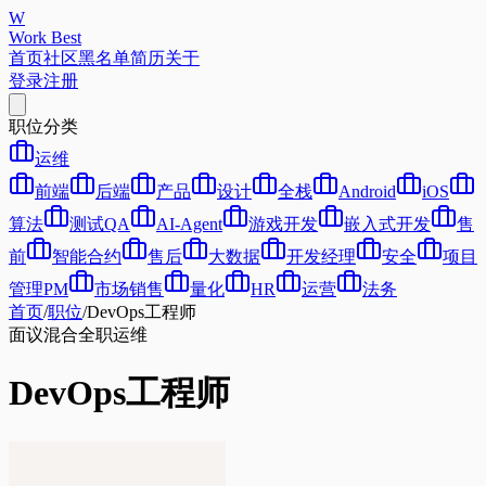
W
Work Best
首页
社区
黑名单
简历
关于
登录
注册
职位分类
运维
前端
后端
产品
设计
全栈
Android
iOS
算法
测试QA
AI-Agent
游戏开发
嵌入式开发
售
前
智能合约
售后
大数据
开发经理
安全
项目
管理PM
市场销售
量化
HR
运营
法务
首页
/
职位
/
DevOps工程师
面议
混合
全职
运维
DevOps工程师