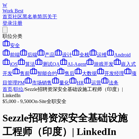
W
Work Best
首页
社区
黑名单
简历
关于
登录
注册
职位分类
安全
前端
后端
产品
设计
全栈
运维
Android
iOS
算法
测试QA
AI-Agent
游戏开发
嵌入式
开发
售前
智能合约
售后
大数据
开发经理
项
目管理PM
市场销售
量化
HR
运营
法务
首页
/
职位
/
Sezzle招聘资深安全基础设施工程师（印度）|
LinkedIn
$5,000 - 9,500
On-Site
全职
安全
Sezzle招聘资深安全基础设施
工程师（印度）| LinkedIn