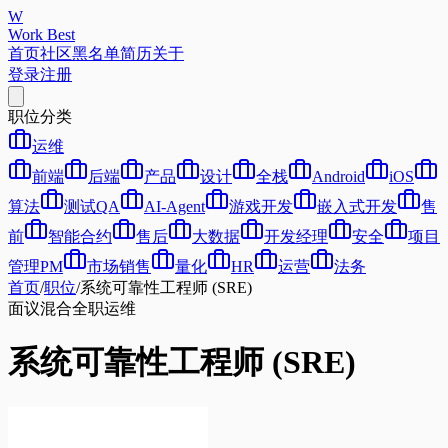
W
Work Best
首页
社区
黑名单
简历
关于
登录
注册
职位分类
运维
前端
后端
产品
设计
全栈
Android
iOS
算法
测试QA
AI-Agent
游戏开发
嵌入式开发
售
前
智能合约
售后
大数据
开发经理
安全
项目
管理PM
市场销售
量化
HR
运营
法务
首页
/
职位
/
系统可靠性工程师 (SRE)
面议
混合
全职
运维
系统可靠性工程师 (SRE)