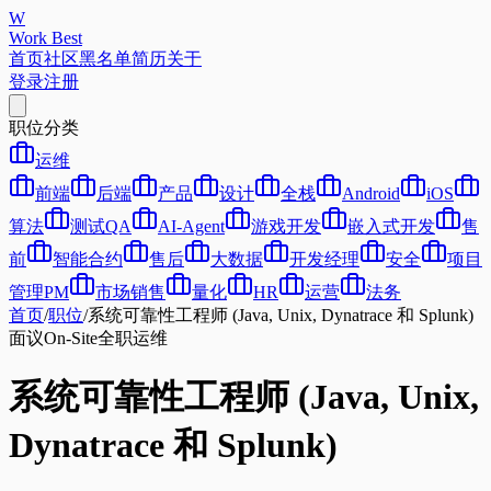
W
Work Best
首页
社区
黑名单
简历
关于
登录
注册
职位分类
运维
前端
后端
产品
设计
全栈
Android
iOS
算法
测试QA
AI-Agent
游戏开发
嵌入式开发
售
前
智能合约
售后
大数据
开发经理
安全
项目
管理PM
市场销售
量化
HR
运营
法务
首页
/
职位
/
系统可靠性工程师 (Java, Unix, Dynatrace 和 Splunk)
面议
On-Site
全职
运维
系统可靠性工程师 (Java, Unix,
Dynatrace 和 Splunk)