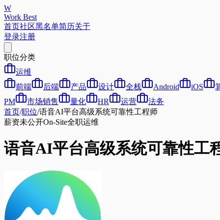
W
Work Best
首页
社区
黑名单
简历
关于
登录
注册
职位分类
运维
前端
后端
产品
设计
全栈
Android
iOS
PM
市场销售
量化
HR
运营
法务
首页
/
职位
/
语音AI平台高级系统可靠性工程师
薪资未公开
On-Site
全职
运维
语音AI平台高级系统可靠性工