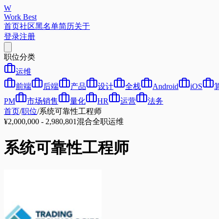
W
Work Best
首页
社区
黑名单
简历
关于
登录
注册
职位分类
运维
前端
后端
产品
设计
全栈
Android
iOS
PM
市场销售
量化
HR
运营
法务
首页
/
职位
/
系统可靠性工程师
¥2,000,000 - 2,980,801
混合
全职
运维
系统可靠性工程师