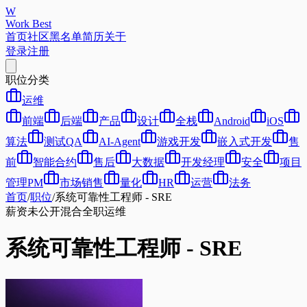
W
Work Best
首页
社区
黑名单
简历
关于
登录
注册
职位分类
运维
前端
后端
产品
设计
全栈
Android
iOS
算法
测试QA
AI-Agent
游戏开发
嵌入式开发
售
前
智能合约
售后
大数据
开发经理
安全
项目
管理PM
市场销售
量化
HR
运营
法务
首页
/
职位
/
系统可靠性工程师 - SRE
薪资未公开
混合
全职
运维
系统可靠性工程师 - SRE