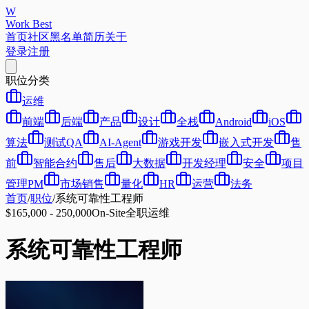
W
Work Best
首页
社区
黑名单
简历
关于
登录
注册
职位分类
运维
前端
后端
产品
设计
全栈
Android
iOS
算法
测试QA
AI-Agent
游戏开发
嵌入式开发
售
前
智能合约
售后
大数据
开发经理
安全
项目
管理PM
市场销售
量化
HR
运营
法务
首页
/
职位
/
系统可靠性工程师
$165,000 - 250,000
On-Site
全职
运维
系统可靠性工程师