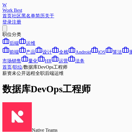
W
Work Best
首页
社区
黑名单
简历
关于
登录
注册
职位分类
后端
运维
前端
产品
设计
全栈
Android
iOS
算法
市场销售
量化
HR
运营
法务
首页
/
职位
/
数据库DevOps工程师
薪资未公开
远程
全职
后端
运维
数据库DevOps工程师
Native Teams