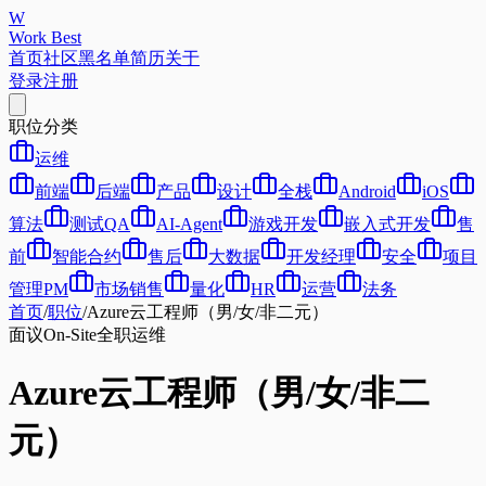
W
Work Best
首页
社区
黑名单
简历
关于
登录
注册
职位分类
运维
前端
后端
产品
设计
全栈
Android
iOS
算法
测试QA
AI-Agent
游戏开发
嵌入式开发
售
前
智能合约
售后
大数据
开发经理
安全
项目
管理PM
市场销售
量化
HR
运营
法务
首页
/
职位
/
Azure云工程师（男/女/非二元）
面议
On-Site
全职
运维
Azure云工程师（男/女/非二
元）