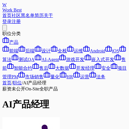
W
Work Best
首页
社区
黑名单
简历
关于
登录
注册
职位分类
产品
前端
后端
设计
全栈
运维
Android
iOS
算法
测试QA
AI-Agent
游戏开发
嵌入式开发
售
前
智能合约
售后
大数据
开发经理
安全
项目
管理PM
市场销售
量化
HR
运营
法务
首页
/
职位
/
AI产品经理
薪资未公开
On-Site
全职
产品
AI产品经理