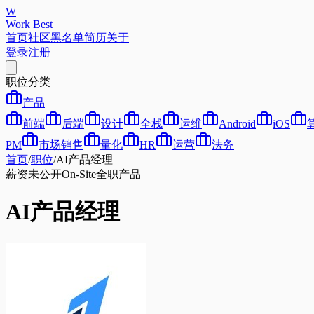
W
Work Best
首页
社区
黑名单
简历
关于
登录
注册
职位分类
产品
前端
后端
设计
全栈
运维
Android
iOS
PM
市场销售
量化
HR
运营
法务
首页
/
职位
/
AI产品经理
薪资未公开
On-Site
全职
产品
AI产品经理