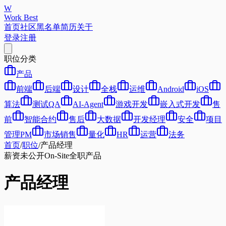
W
Work Best
首页
社区
黑名单
简历
关于
登录
注册
职位分类
产品
前端
后端
设计
全栈
运维
Android
iOS
算法
测试QA
AI-Agent
游戏开发
嵌入式开发
售
前
智能合约
售后
大数据
开发经理
安全
项目
管理PM
市场销售
量化
HR
运营
法务
首页
/
职位
/
产品经理
薪资未公开
On-Site
全职
产品
产品经理