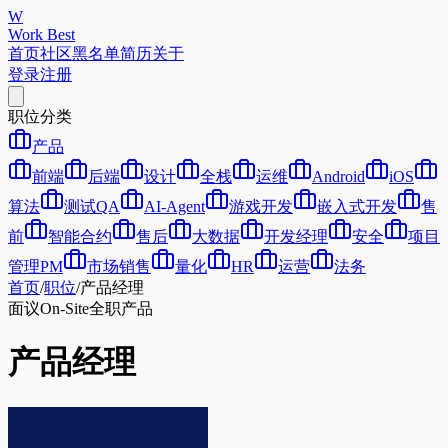
W
Work Best
首页
社区
黑名单
简历
关于
登录
注册
职位分类
产品
前端
后端
设计
全栈
运维
Android
iOS
算法
测试QA
AI-Agent
游戏开发
嵌入式开发
售
前
智能合约
售后
大数据
开发经理
安全
项目
管理PM
市场销售
量化
HR
运营
法务
首页
/
职位
/
产品经理
面议
On-Site
全职
产品
产品经理